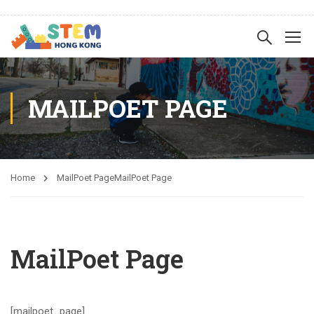
MAILPOET PAGE
Home
MailPoet Page
MailPoet Page
MailPoet Page
[mailpoet_page]