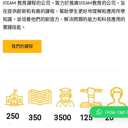
教育課程的公司。致力於推廣
教育的公司，旨
STEAM
STEAM
在提供創新和有趣的課程，幫助學生更好地理解和應用所學
知識，並培養他們的創造力、解決問題的能力和科技應用的
實踐技能。
我們的課程
How can I
250
350
3500
125
20
到校服務
教
學
制
導