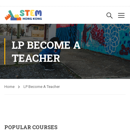
LP BECOME A
TEACHER
Home
LP Become A Teacher
POPULAR COURSES