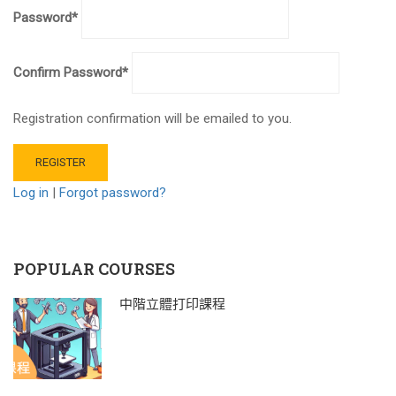
Password
*
Confirm Password
*
Registration confirmation will be emailed to you.
Log in
|
Forgot password?
POPULAR COURSES
中階立體打印課程