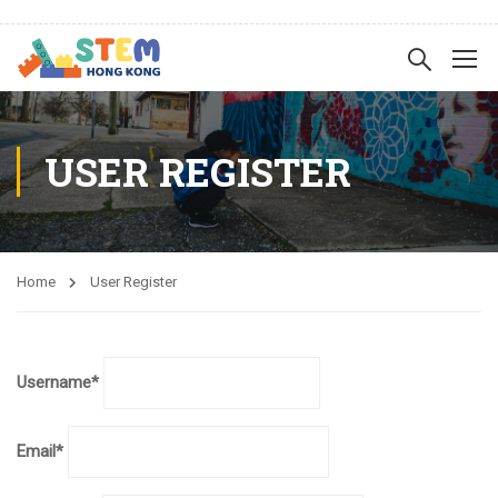
USER REGISTER
Home
User Register
Username
*
Email
*