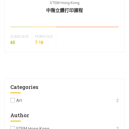
STEM Hong Kong
中階立體打印課程
CLASS SIZE
YEARS OLD
60
7-18
Categories
Art
2
Author
STEM Hong Kong
2