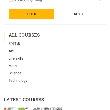
FILTER
RESET
ALL COURSES
3D打印
Art
Life skills
Math
Science
Technology
LATEST COURSES
基礎立體打印課程