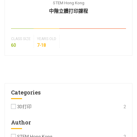
STEM Hong Kong
中階立體打印課程
CLASS SIZE
YEARS OLD
60
7-18
Categories
3D打印
2
Author
STEM Hong Kong
2