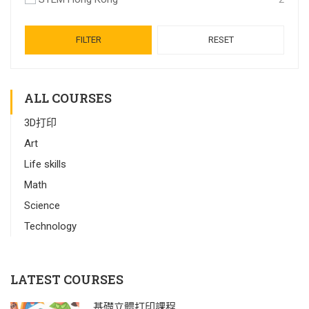
FILTER
RESET
ALL COURSES
3D打印
Art
Life skills
Math
Science
Technology
LATEST COURSES
基礎立體打印課程