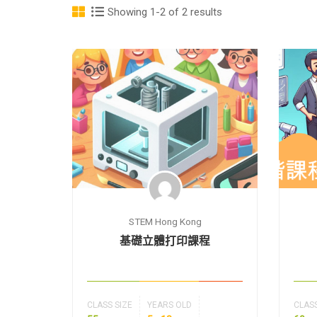
Showing 1-2 of 2 results
STEM Hong Kong
基礎立體打印課程
CLASS SIZE
YEARS OLD
CLASS