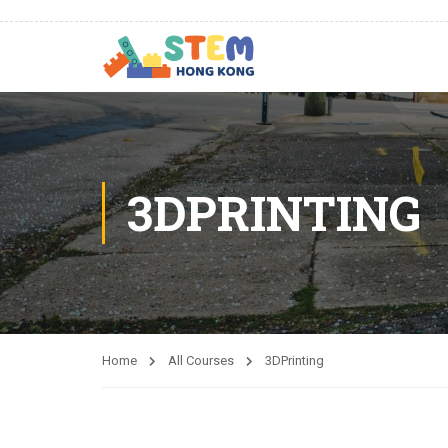
3DPRINTING
Home
All Courses
3DPrinting