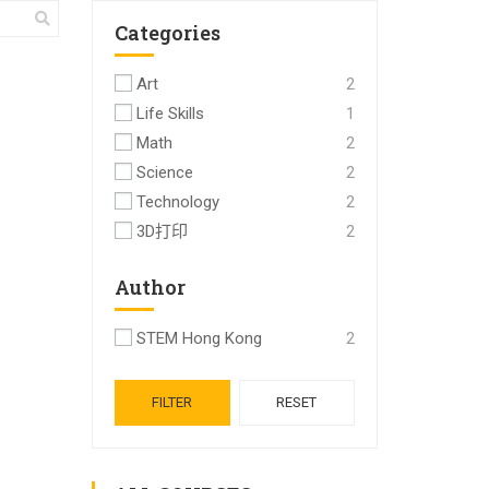
Categories
Art
2
Life Skills
1
Math
2
Science
2
Technology
2
3D打印
2
Author
STEM Hong Kong
2
FILTER
RESET